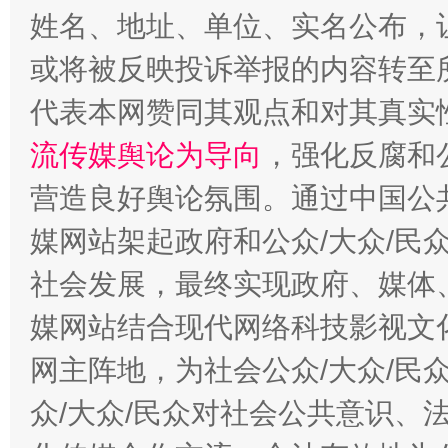
姓名、地址、单位、实名公布，让
这是一记警钟！
谢
或将被反映投诉举报的内容转至
代表本网赞同其观点和对其真实
流传媒舆论为导向
，强化反腐和
营造良好舆论氛围。通过中国公共
媒网站架起政府和公众/大众/民
社会发展，最终实现政府、媒体、
今
在谋一域中谋全局
媒网站结合现代网络科技影视文
网主阵地，为社会公众/大众/民
众/大众/民众对社会公共意识、