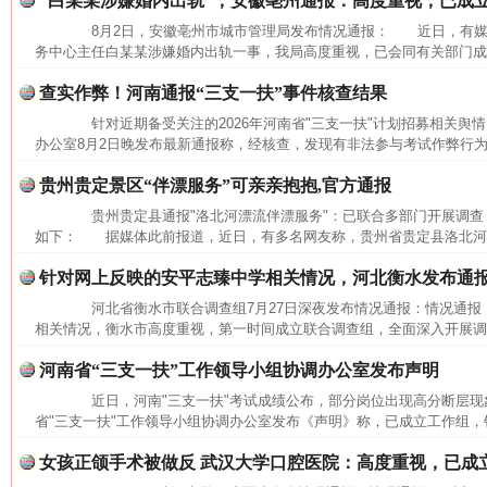
“白某某涉嫌婚内出轨”，安徽亳州通报：高度重视，已成
8月2日，安徽亳州市城市管理局发布情况通报： 近日，有媒
务中心主任白某某涉嫌婚内出轨一事，我局高度重视，已会同有关部门成立
查实作弊！河南通报“三支一扶”事件核查结果
针对近期备受关注的2026年河南省"三支一扶"计划招募相关舆情
办公室8月2日晚发布最新通报称，经核查，发现有非法参与考试作弊行为
贵州贵定景区“伴漂服务”可亲亲抱抱,官方通报
贵州贵定县通报"洛北河漂流伴漂服务"：已联合多部门开展调查
如下： 据媒体此前报道，近日，有多名网友称，贵州省贵定县洛北河（
网上购药对药下症？
针对网上反映的安平志臻中学相关情况，河北衡水发布通
河北省衡水市联合调查组7月27日深夜发布情况通报：情况通
相关情况，衡水市高度重视，第一时间成立联合调查组，全面深入开展调查
河南省“三支一扶”工作领导小组协调办公室发布声明
近日，河南"三支一扶"考试成绩公布，部分岗位出现高分断层现象
省"三支一扶"工作领导小组协调办公室发布《声明》称，已成立工作组，针
女孩正颌手术被做反 武汉大学口腔医院：高度重视，已成