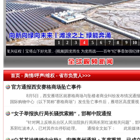
1
2
3
4
5
6
7
8
9
10
征程丨宝塔山下好光景..
·[视频]
因党而生 为党而战——百年“纪”事⑧加强纪律..
·[视频]
首页
- 舆情/呼声/维权 -
省市负责人>>>
官方通报西安赛格商场坠亡事件
8月5日，西安雁塔区就赛格商场与坠楼者商业纠纷发布情况通
国际购物中心（以下简称"赛格商场"）发生坠亡事件后，雁塔区高度重视，
“女子举报执行局长骚扰索贿”，邯郸中院通报
"针对网上反映丛台区人民法院执行局局长郭红波相关问题"，邯
系郭红波本人，已对其作出停职处理。 通报全文如下： 此前媒体报