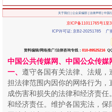
关于我们
|
公众采编部
|
法律声明
| 中国
京ICP备11011765号1至3
ICP许可证: 京B2-20251785
广
习近平的博鳌关键词
魏明亮
资料编辑/网络推广/法律咨询专线：
010-89525216
QQ
中国公共传媒网、中国公众传媒
一、
遵守各国有关法律、法规，
担法律范围内因你的网络行为，
成伤害和损失的法律和经济责任
和经济责任。维护各国宪法，保
生
“刷贴”乱象丛生