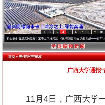
1
2
3
4
5
6
7
8
9
10
使命 奋进复兴征程丨宝塔山下好光景..
·[视频]
因党而生 为党而战——百年“纪”事⑧加强
首页
»
舆情/呼声/维权
广西大学通报“
11月4日，广西大学一