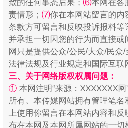
致的任何事态后果；
⑹
本网在各
解纷+调解+退费，一次搞定
责情形；
⑺
你在本网站留言的内
条款方可留言和反映投诉报料等
并承担一切因您的行为而直接或
网只是提供公众/公民/大众/民
法律法规及行业规定和国际互联
站台名比不上好声名
三、关于网络版权权属问题：
①
本网注明“来源：XXXXXXX网
所有。本传媒网站拥有管理笔名
上使用你留言在本网站内容和反
布在本网及本网所属网站的一切