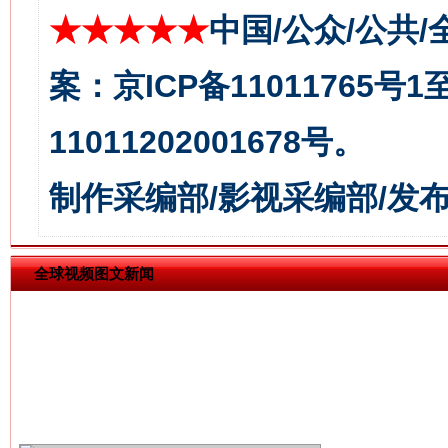
★★★★★
中国/公众/公共/
案：京ICP备11011765号
习近平的博鳌关键词
11011202001678号。
魏明亮
制作采编部/影视采编部/发
全球视频图文新闻
生
“刷贴”乱象丛生