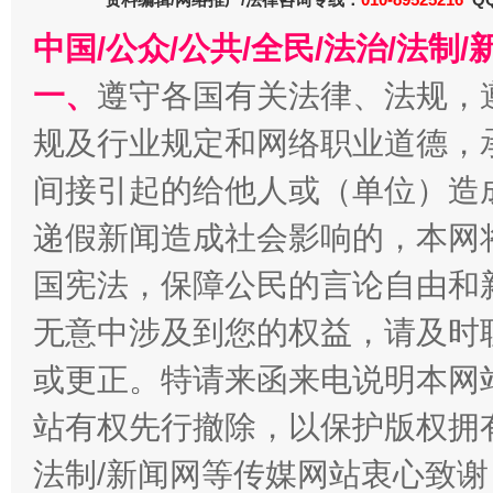
中国/公众/公共/全民/法治/法
一、
遵守各国有关法律、法规，
习近平的博鳌关键词
魏明亮
规及行业规定和网络职业道德，
间接引起的给他人或（单位）造
递假新闻造成社会影响的，本网
国宪法，保障公民的言论自由和
无意中涉及到您的权益，请及时
或更正。特请来函来电说明本网
生
“刷贴”乱象丛生
站有权先行撤除，以保护版权拥有者
法制/新闻网等传媒网站衷心致谢