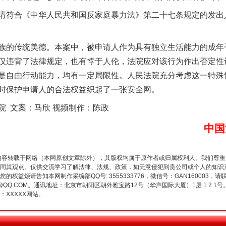
符合《中华人民共和国反家庭暴力法》第二十七条规定的发出
的传统美德。本案中，被申请人作为具有独立生活能力的成年
仅违背了法律规定，也有悖于人伦，法院应对该行为作出否定性
是自由行动能力，均有一定局限性。人民法院充分考虑这一特殊
时保护申请人的合法权益织起了一张安全网。
魏明亮严重违纪违法案透视
 文案：马欣 视频制作：陈政
中国
内容转载于网络（本网原创文章除外），其版权均属于原作者或归属权利人。我们尊
同其观点。仅供交流学习了解法律、法规、政策，如无意侵犯到贵公司或个人的知识
权益烦请告知本网制作采编部QQ号: 3555333776，微信号：GAN160003，请
3776@QQ.COM。通讯地址：北京市朝阳区朝外雅宝路12号（华声国际大厦）1层 1 
XXXXX网站。
生物安全法正式实施