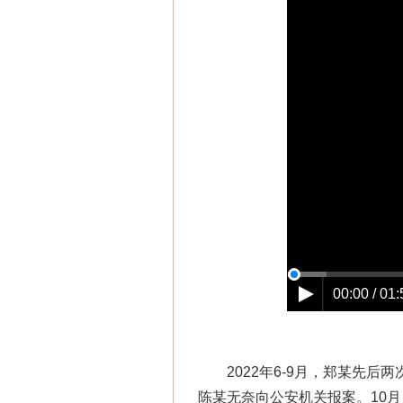
这是一记警钟！
00:00 / 01:
在谋一域中谋全局
2022年6-9月，郑某先后
陈某无奈向公安机关报案。10