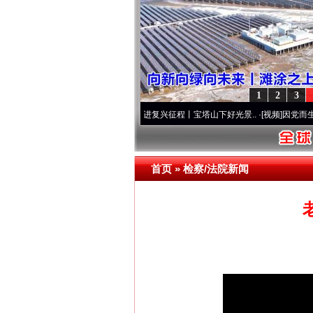
1
2
3
队”本色
·[视频]
牢记初心使命 奋进复兴征程丨宝塔山下好光景..
·[视频]
因党而生 为党而
首页
»
检察/法院新闻
网上购药对药下症？