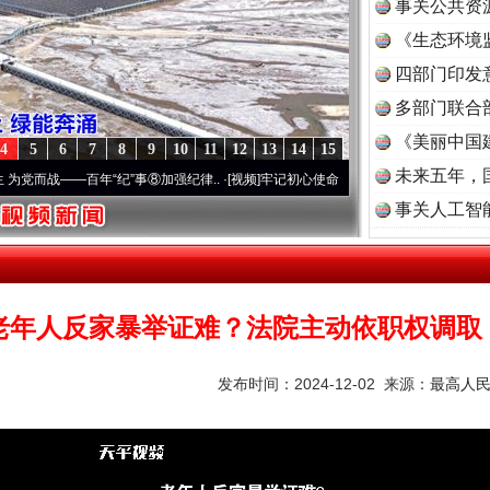
事关公共资
《生态环境
读
四部门印发
多部门联合
《美丽中国
4
5
6
7
8
9
10
11
12
13
14
15
未来五年，
战——百年“纪”事⑧加强纪律..
·[视频]
牢记初心使命 奋进复兴征程丨“转折之城”激荡..
·
事关人工智
茶叶“炒上天”
老年人反家暴举证难？法院主动依职权调取
发布时间：2024-12-02 来源：
最高人