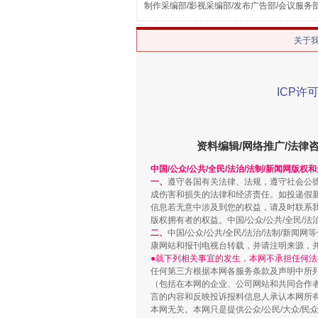
制作采编部/影视采编部/发布广告部/会议服务
关于
ICP许可
漫山遍野的桃花与雪山、麦地、白
资料编辑/网络推广/法律
中国/公众/公共/全民/法治/法制/新闻网版权
一、
遵守各国有关法律、法规，遵守社会公
成伤害和损失的法律和经济责任。如投递假
信息若无意中涉及到您的权益，请及时联系
版权拥有者的权益。中国/公众/公共/全民/法
二、
中国/公众/公共/全民/法治/法制/
康网站和报刊电视台转载，并请注明来源，
●就下列相关事宜的发生，本网不承担任何法
任何第三方根据本网各服务条款及声明中所
（包括在本网的企业、公司网站和共同合作
言的内容和反映投诉报料信息人承认本网所
招工难、用工荒背后
本网无关。本网只是提供公众/公民/大众/