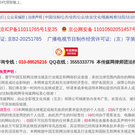
部/代理部敬上。
我们
|
公众采编部
|
法律声明
| 中国/法制/公共/全民/公众/农业/文化/视频/检察/法院/法治
京ICP备11011765号1至35
京公网安备 11010502051457
证: 京B2-20251785
广播电视节目制作经营许可证:（京）字第3
藏房
除了知识还要"留白"
咨询专线：
010-89525216
QQ在线：3555333776 本传媒网律师团
和免责声明：
德，遵守中国互联网法律法规及行业规定和网络职业道德，承担法律范围内因你的网络
新闻造成社会影响的，本网将追究其相关法律和经济责任。维护各国宪法，保障公民的
我们，我们将在第一时间作出反映或更正。特请来函来电说明本网站提供内容系本人或
治/法制/新闻网等传媒网站衷心致谢！
新闻网等传媒网站，由众全影视文化传媒（北京）有限公司独家协办发布广告。欢迎合法、
并可添加相应链接。
律责任：⑴
本网根据法律规定或相关政府的要求提供您的个人信息；
⑵
由于您将个人
列明的情况使用您的个人信息，由此所产生的纠纷责任；
⑷
任何由于黑客攻击、电脑病
者的网站在内）；
⑸
因不可抗拒导致的任何事态后果；
⑹
本网在各服务条款及声明中列
有条款方可留言和反映投诉报料等讯息投稿，其证明你已经阅读本网条款并承担一切因
送你一朵小红花
民众/全民话语权平台。本网根据中国互联网法律法规及行业规定和国际互联网有关规定