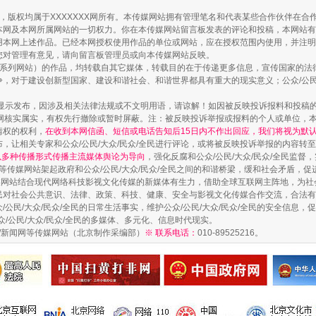
作品，版权均属于XXXXXXX网所有。本传媒网站拥有管理笔名和代表某些合作伙伴在
本网及本网所属网站的一切权力。你在本传媒网站留言板发表的评论和投稿，本网站有
本网上述作品。已经本网授权使用作品的单位或网站，应在授权范围内使用，并注明“来
您对管理有意见，请向留言板管理员或向本传媒网站反映。
本传媒系列网站）的作品，均转载自其它媒体，转载目的在于传递更多信息，宣传国家的
，对于建设创新型国家、建设和谐社会、和谐世界都具有重大的现实意义；公众/公民/
显示发布，因涉及相关法律法规或不文明用语，请谅解！如因被反映投诉报料和投稿
网核实属实，有权先行撤除或暂时屏蔽。注：被反映投诉举报或报料的个人或单位，
情权的权利，
在收到本网信函、短信或电话告知后15日内不作出回应，我们将视为默
，让相关专家和公众/公民/大众/民众/全民进行评论，或将被反映投诉举报的内容转
网以多种传播形式传播主流媒体舆论为导向
，强化反腐和公众/公民/大众/民众/全民监
等传媒网站架起政府和公众/公民/大众/民众/全民之间的和谐桥梁，缓和社会矛盾，
茶叶“炒上天”
媒网站结合现代网络科技影视文化传媒的新媒体有生力，借助全球互联网主阵地，为社会
全民对社会公共意识、法律、政策、科技、健康、安全与影视文化传媒合作交流，合法有效
公民/大众/民众/全民的日常生活事实，维护公众/公民/大众/民众/全民的安全信息，促
众/公民/大众/民众/全民的多媒体、多元化、信息时代现实。
法制/新闻网等传媒网站（北京制作采编部）
※ 联系电话：
010-89525216。