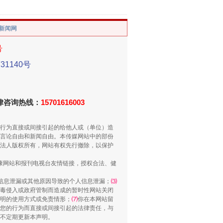
/新闻网
号
1140号
用生命托举生命
法律咨询热线：
15701616003
行为直接或间接引起的给他人或（单位）造
言论自由和新闻自由。本传媒网站中的部份
法人版权所有，网站有权先行撤除，以保护
健康网站和报刊电视台友情链接，授权合法、健
信息泄漏或其他原因导致的个人信息泄漏；
⑶
毒侵入或政府管制而造成的暂时性网站关闭
明的使用方式或免责情形；
⑺
你在本网站留
您的行为而直接或间接引起的法律责任，与
侵吞公款13万，颠沛流离20年
将不定期更新本声明。