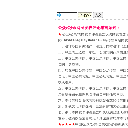
解纷+调解+退费，一次搞定
公众/公民/网民发表评论感言须知：
★
公众/公民/网民发表评论感言仅供网友表达个人看法
闻Chinese legal system new
一、遵守各国有关法律、法规，同时遵守《
互
二、尊重网上道德，承担一切因您的行为而直
三、中国公共传媒、中国公众传媒、中国全民传媒China 
言的一切权利。
四、您在中国公共传媒、中国公众传媒、中国全民传媒Chin
言论，中国公共传媒、中国公众传媒、中国全民传媒China
载或引用。
五、中国公共传媒、中国公众传媒、中国全民传媒China 
员有权保留或删除其管辖留言中的任意内容。
站台名比不上好声名
六、本传媒结合现代网络科技影视文化传媒的新
策、影视文化传媒交流。合法有效地为公众服
七、参与本网发表评论感言即表明您已经阅读并
发布，敬请多提宝贵意见！真诚感谢您对本传
★★★★★
中国/公众/公共/全民/法治/法制/新闻