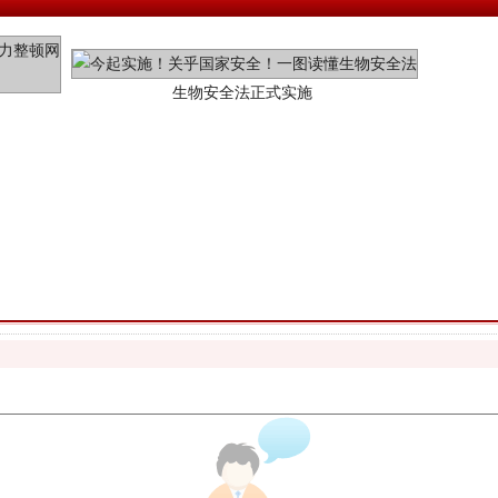
"炒鞋教程"里的骗局