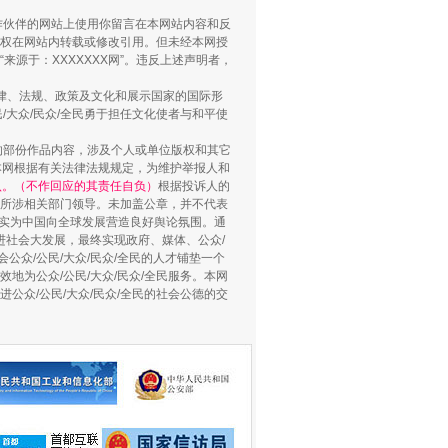
合作伙伴的网站上使用你留言在本网站内容和反
权在网站内转载或修改引用。但未经本网授
源于：XXXXXXX网”。违反上述声明者，
法律、法规、政策及文化和展示国家的国际形
大众/民众/全民勇于担任文化使者与和平使
的部份作品内容，涉及个人或单位版权和其它
本网根据有关法律法规规定，为维护举报人和
认。（不作回应的其责任自负）
根据投诉人的
至所涉相关部门领导。未加盖公章，并不代表
督，实为中国向全球发展营造良好舆论氛围。通
“神药”背后的真相
促进社会大发展，最终实现政府、媒体、公众/
公众/公民/大众/民众/全民的人才铺垫一个
地为公众/公民/大众/民众/全民服务。本网
进公众/公民/大众/民众/全民的社会公德的交