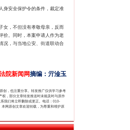
人身安全保护令的条件，裁定准
子女，不但没有孝敬母亲，反而
评价。同时，本案申请人作为老
情况，与当地公安、街道联动合
千亩耕地变“别墅”
法院新闻网
摘编
：
亓淦玉
重原创，也注重分享。转发推广仅供学习参考
产权，部分文章转发推送时未能及时与原作
联系我们将立即删除或更正。电话：010-
2 1号。本网原创文章欢迎转载，为尊重和维护原
别拿“量子”当幌子