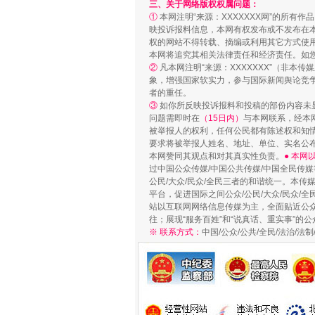
三、关于网络版权权属问题：
①
本网注明“来源：XXXXXXX网”的所有
映投诉报料信息，本网有权发布或不发布在
权的网站不得转载、摘编或利用其它方式使用
本网将追究其相关法律责任和经济责任。如
②
凡本网注明“来源：XXXXXXX”（非
象，增强国家软实力，参与国际新闻舆论竞争
者的重任。
③
如你所反映投诉报料和投稿的部份内容未
问题需即时在
（15日内）
与本网联系，经本
被举报人的权利，任何公民都有陈述权和知
要求将被举报人姓名、地址、单位、实名公布
本网赞同其观点和对其真实性负责。
● 本
网上购药对药下症？
过中国公众传媒/中国公共传媒/中国全民传媒
公民/大众/民众/全民三者的和谐统一。本传
平台，促进国际之间公众/公民/大众/民众/
站以互联网网络信息传媒为主，全面贴近公众/
往；展现“服务百姓”和“说真话、重实事”的公
※ 联系方式：
中国/公众/公共/全民/法治/