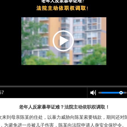
谢谢有你温暖了四季
57
今年投资意愿榜揭晓
老年人反家暴举证难？法院主动依职权调取！
两次来到母亲陈某的住处，以暴力威胁向陈某索要钱款，期间还对
月，为避免进一步被儿子伤害，陈某向法院申请人身安全保护令。