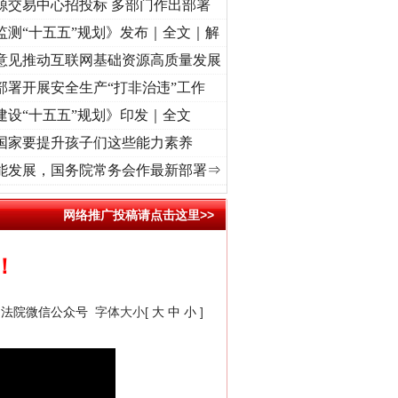
源交易中心招投标 多部门作出部署
监测“十五五”规划》发布｜全文｜解
意见推动互联网基础资源高质量发展
部署开展安全生产“打非治违”工作
建设“十五五”规划》印发｜全文
国家要提升孩子们这些能力素养
[视频]
牢记初心使命 奋进复兴征程丨红船起航处 潮起..
·[视频]
一首歌的时间，读懂乐至
能发展，国务院常务会作最新部署⇒
网络推广投稿请点击这里>>
“神药”背后的真相
！
民法院微信公众号
字体大小[
大
中
小
]