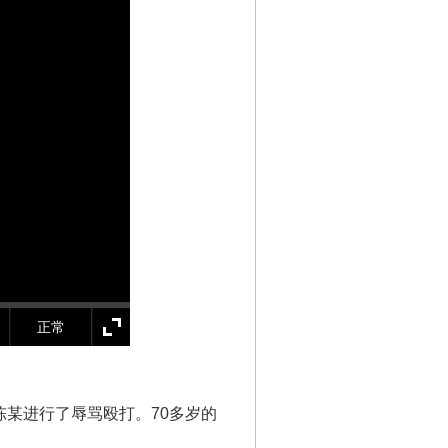
法官巧妙执行解纠纷
正常
新中国诞生的见证
陈某进行了辱骂殴打。70多岁的