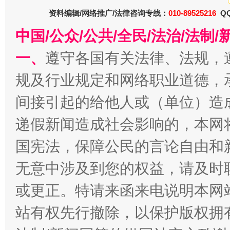
资料编辑/网络推广/法律咨询专线：
010-89525216
QQ
揭批美国五大"原罪"
"炒
中国/公众/公共/全民/法治/法
一、
遵守各国有关法律、法规，
规及行业规定和网络职业道德，
间接引起的给他人或（单位）造
递假新闻造成社会影响的，本网
国宪法，保障公民的言论自由和
无意中涉及到您的权益，请及时
解纷+调解+退费，一次搞定
或更正。特请来函来电说明本网
站有权先行撤除，以保护版权拥有者