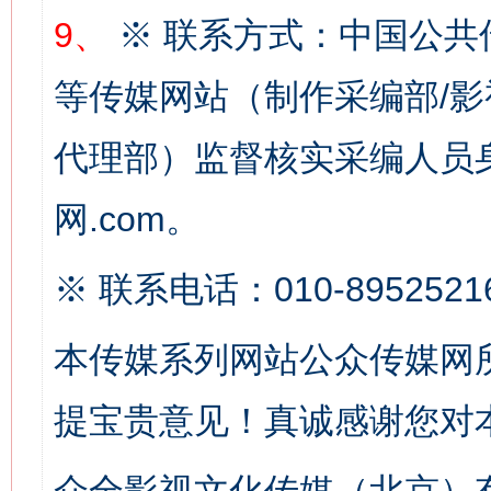
习近平的博鳌关键词
魏明亮
9、
※ 联系方式：中国公共
等传媒网站（制作采编部/影
代理部）监督核实采编人员身
网.com。
※ 联系电话：010-8952521
生
“刷贴”乱象丛生
本传媒系列网站公众传媒网
提宝贵意见！真诚感谢您对