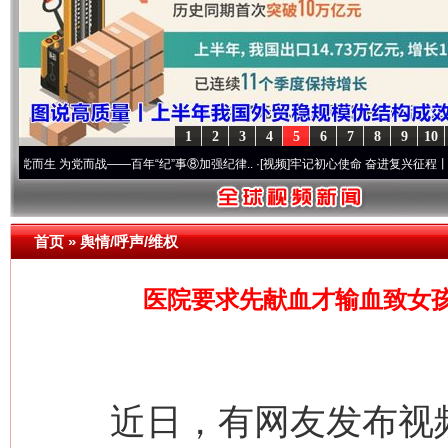
1
2
3
4
5
6
7
8
9
10
为党而战——百年“纪”事⑧加强纪律..
·[视频]
牢记初心使命 奋进复兴征程丨“转折之城”激
首页
»
舆情/呼声/维权
医院要求先献血才输血致女
近日，有网友发布视频