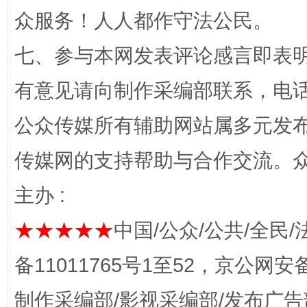
众服务！人人都作守法公民。
七、参与本网发表评论感言即表明
有意见请向制作采编部联系，电话：0
这是一记警钟！
谢
公众传媒所有辅助网站属多元发
传媒网的支持帮助与合作交流。
主办 :
★★★★★
中国/公众/公共/全民/
备11011765号1至52，京公网安备：
今
在谋一域中谋全局
制作采编部/影视采编部/发布广告