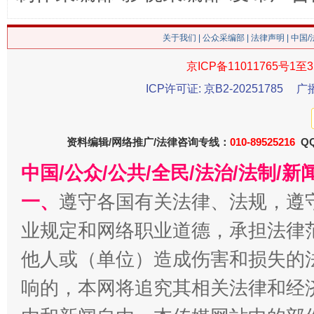
关于我们
|
公众采编部
|
法律声明
| 中国
京ICP备11011765号1至3
ICP许可证: 京B2-20251785
广
资料编辑/网络推广/法律咨询专线：
010-89525216
QQ
习近平的博鳌关键词
中国/公众/公共/全民/法治/法制/
魏明亮
一、
遵守各国有关法律、法规，遵
业规定和网络职业道德，承担法律
他人或（单位）造成伤害和损失的
响的，本网将追究其相关法律和经