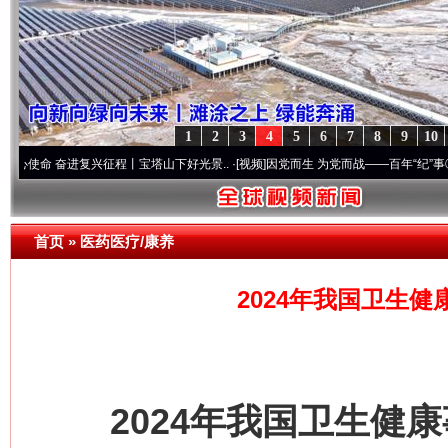
1
2
3
4
5
6
7
8
9
10
奋进复兴征程丨宝塔山下好光景..
·[视频]
因党而生 为党而战——百年“纪”事⑧加强纪律.
首页
»
医药医疗/康养
2024年我国卫生
2024年我国卫生健康