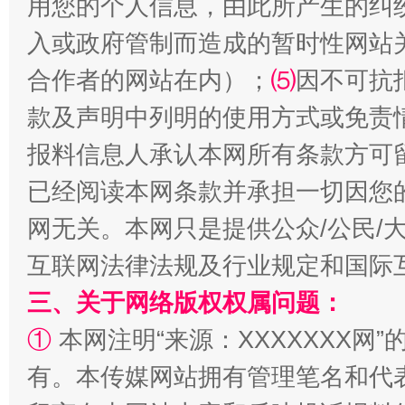
用您的个人信息，由此所产生的纠
入或政府管制而造成的暂时性网站
合作者的网站在内）；
⑸
因不可抗
款及声明中列明的使用方式或免责
解纷+调解+退费，一次搞定
报料信息人承认本网所有条款方可
已经阅读本网条款并承担一切因您
网无关。本网只是提供公众/公民/
互联网法律法规及行业规定和国际
三、关于网络版权权属问题：
①
本网注明“来源：XXXXXXX网”
站台名比不上好声名
有。本传媒网站拥有管理笔名和代