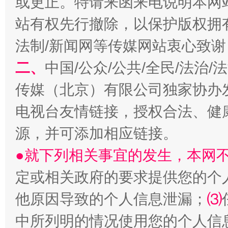
或更正。特请来函来电说明本网
站有权先行撤除，以保护版权拥有者
揭批美国五大"原罪"
"炒
法制/新闻网等传媒网站衷心致谢
二、
中国/公众/公共/全民/法治
传媒（北京）有限公司独家协办
电视台友情链接，授权合法、健
源，并可添加相应链接。
●就下列相关事宜的发生，本网
定或相关政府的要求提供您的个
解纷+调解+退费，一次搞定
他原因导致的个人信息泄漏；
⑶
中所列明的情况使用您的个人信