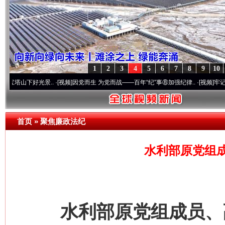
1
2
3
4
5
6
7
8
9
10
网上购药对药下症？
好光景..
·[视频]
因党而生 为党而战——百年“纪”事⑧加强纪律..
·[视频]
牢记初心使命 奋
首页
»
聚焦廉政法纪
水利部原党组
这是一记警钟！
谢
水利部原党组成员、副