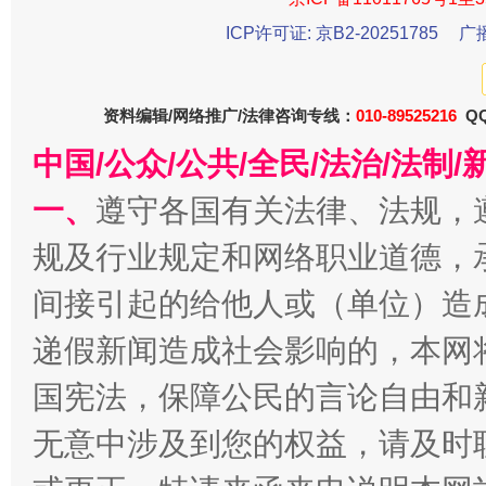
魏明亮
ICP许可证: 京B2-20251785
广
资料编辑/网络推广/法律咨询专线：
010-89525216
QQ
中国/公众/公共/全民/法治/法
一、
遵守各国有关法律、法规，
规及行业规定和网络职业道德，
生
间接引起的给他人或（单位）造
“刷贴”乱象丛生
递假新闻造成社会影响的，本网
国宪法，保障公民的言论自由和
无意中涉及到您的权益，请及时