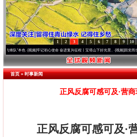
1
2
3
4
5
6
7
8
9
10
”本色
·[视频]
牢记初心使命 奋进复兴征程丨宝塔山下好光景..
·[视频]
因党而生 为党而战
首页
»
时事新闻
正风反腐可感可及·营商
正风反腐可感可及·营