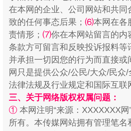
在本网的企业、公司网站和共同
致的任何事态后果；
⑹
本网在各
揭批美国五大"原罪"
"炒
责情形；
⑺
你在本网站留言的内
条款方可留言和反映投诉报料等
并承担一切因您的行为而直接或
网只是提供公众/公民/大众/民
法律法规及行业规定和国际互联
三、关于网络版权权属问题：
解纷+调解+退费，一次搞定
①
本网注明“来源：XXXXXXX网
所有。本传媒网站拥有管理笔名