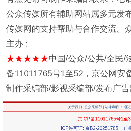
公众传媒所有辅助网站属多元发
传媒网的支持帮助与合作交流。
网上购药对药下症？
主办 :
★★★★★
中国/公众/公共/全民/
备11011765号1至52，京公网安备：
制作采编部/影视采编部/发布广告
这是一记警钟！
谢
关于我们
|
公众采编部
|
法律声明
| 中国
京ICP备11011765号1至3
ICP许可证: 京B2-20251785
广