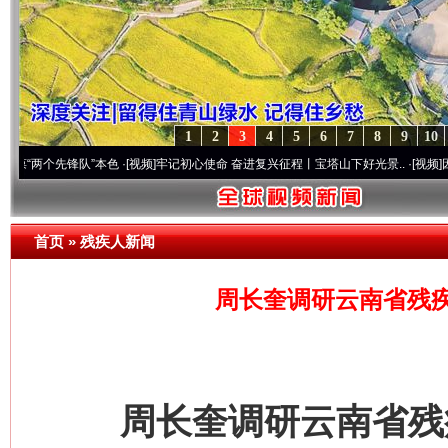
1
2
3
4
5
6
7
8
9
10
先锋队”本色
·[视频]
牢记初心使命 奋进复兴征程丨宝塔山下好光景..
·[视频]
因党而生 为
首页
»
残疾人新闻
周长奎调研云南省残
周长奎调研云南省残疾