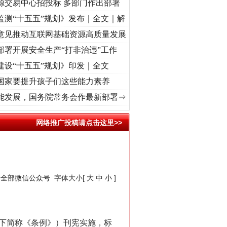
源交易中心招投标 多部门作出部署
监测“十五五”规划》发布｜全文｜解
意见推动互联网基础资源高质量发展
部署开展安全生产“打非治违”工作
建设“十五五”规划》印发｜全文
国家要提升孩子们这些能力素养
征程丨红船起航处 潮起..
·[视频]
一首歌的时间，读懂乐至的“诗与远方”
·[视频]
从《水浒
能发展，国务院常务会作最新部署⇒
网络推广投稿请点击这里>>
安全部微信公众号
字体大小[
大
中
小
]
以下简称《条例》）刊宪实施，标