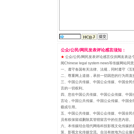
站台名比不上好声名
公众/公民/网民发表评论感言须知：
★
公众/公民/网民发表评论感言仅供网友表达个人看法
闻Chinese legal system new
一、遵守各国有关法律、法规，同时遵守《
互
二、尊重网上道德，承担一切因您的行为而直
三、中国公共传媒、中国公众传媒、中国全民传媒China 
言的一切权利。
四、您在中国公共传媒、中国公众传媒、中国全民传媒Chin
言论，中国公共传媒、中国公众传媒、中国全民传媒China
载或引用。
漫山遍野的桃花与雪山、麦地、白
五、中国公共传媒、中国公众传媒、中国全民传媒China 
员有权保留或删除其管辖留言中的任意内容。
六、本传媒结合现代网络科技影视文化传媒的新
策、影视文化传媒交流。合法有效地为公众服