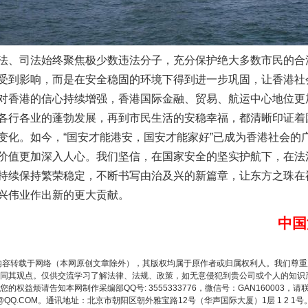
、司法始终聚焦极少数违法分子，充分保护绝大多数市民的合
受到影响，而是在安全稳固的环境下得到进一步巩固，让香港社
对香港的信心持续增强，香港国际金融、贸易、航运中心地位更
各行各业的蓬勃发展，再到市民生活的安稳幸福，都清晰印证着
变化。如今，“国安才能港安，国安才能家好”已成为香港社会的
生物安全法正式实施
价值更加深入人心。我们坚信，在国家安全的坚实护航下，在法
持续保持繁荣稳定，不断书写由治及兴的新篇章，让东方之珠在
兴伟业作出新的更大贡献。
中国
内容转载于网络（本网原创文章除外），其版权均属于原作者或归属权利人。我们尊
同其观点。仅供交流学习了解法律、法规、政策，如无意侵犯到贵公司或个人的知识
权益烦请告知本网制作采编部QQ号: 3555333776，微信号：GAN160003，请
3776@QQ.COM。通讯地址：北京市朝阳区朝外雅宝路12号（华声国际大厦）1层 1 