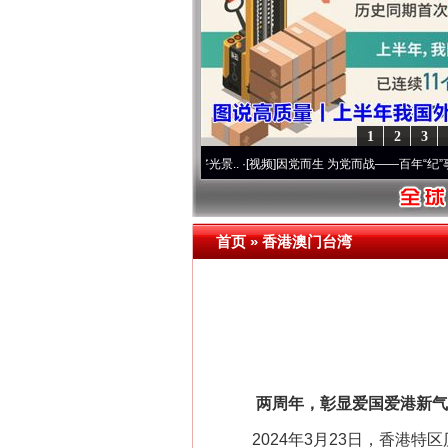
1
2
3
奋进复兴征程丨宝塔山下好光景..
·[视频]
因党而生 为党而战——百年“纪”事⑧加强纪律.
首页
»
香港澳门台湾
两周年，彰显爱国爱港新气
2024年3月23日，香港特