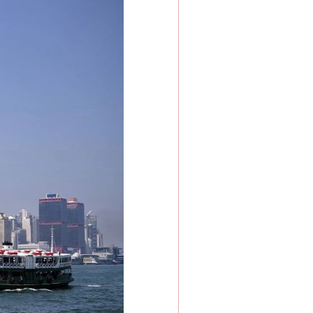
新中国诞生的见证
千亩耕地变“别墅”