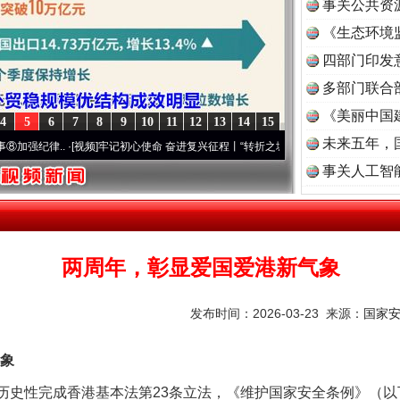
事关公共资
《生态环境
读
四部门印发
多部门联合
《美丽中国
4
5
6
7
8
9
10
11
12
13
14
15
未来五年，
.
·[视频]
牢记初心使命 奋进复兴征程丨“转折之城”激荡..
·[视频]
牢记初心使命 奋进复兴
事关人工智
两周年，彰显爱国爱港新气象
发布时间：2026-03-23 来源：
国家
象
区历史性完成香港基本法第23条立法，《维护国家安全条例》（