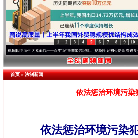
1
2
3
4
5
6
7
8
9
10
因党而生 为党而战——百年“纪”事⑧加强纪律..
·[视频]
牢记初心使命 奋进复兴征程丨“转折
首页
»
法制新闻
依法惩治环境污染
依法惩治环境污染犯