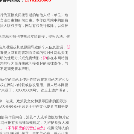
行为直接或间接引起的给他人或（单位）造
言论自由和新闻自由。本传媒网站中的部份
法人版权所有，网站有权先行撤除，以保护
“谁都不怕”的他落马了
健康网站和报刊电视台友情链接，授权合法、健
信息泄漏或其他原因导致的个人信息泄漏；
⑶
毒侵入或政府管制而造成的暂时性网站关闭
明的使用方式或免责情形；
⑺
你在本网站留
您的行为而直接或间接引起的法律责任，与
将不定期更新本声明。
合作伙伴的网站上使用你留言在本网站内容和反
权在网站内转载或修改引用。但未经本网授
源于：XXXXXXX网”。违反上述声明者，
法律、法规、政策及文化和展示国家的国际形
大众/民众/全民勇于担任文化使者与和平使
用生命托举生命
的部份作品内容，涉及个人或单位版权和其它
本网根据有关法律法规规定，为维护举报人和
认。（不作回应的其责任自负）
根据投诉人的
至所涉相关部门领导。未加盖公章，并不代表