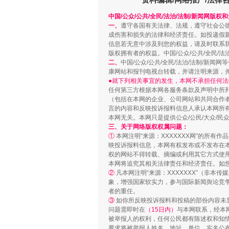
中国/公众/公共/全民/法治/法制/新闻网版权
一、
遵守各国有关法律、法规，遵守社会公
成伤害和损失的法律和经济责任。如投递假
信息若无意中涉及到您的权益，请及时联系
版权拥有者的权益。中国/公众/公共/全民/法
站台名比不上好声名
二、
中国/公众/公共/全民/法治/法制/
康网站和报刊电视台转载，并请注明来源，
●就下列相关事宜的发生，本网不承担任何法
任何第三方根据本网各服务条款及声明中所
（包括在本网的企业、公司网站和共同合作
言的内容和反映投诉报料信息人承认本网所
本网无关。本网只是提供公众/公民/大众/
三、关于网络版权权属问题：
①
本网注明“来源：XXXXXXX网”的所有
映投诉报料信息，本网有权发布或不发布在
权的网站不得转载、摘编或利用其它方式使用
本网将追究其相关法律责任和经济责任。如
②
凡本网注明“来源：XXXXXXX”（非
象，增强国家软实力，参与国际新闻舆论竞争
者的重任。
漫山遍野的桃花与雪山、麦地、白
③
如你所反映投诉报料和投稿的部份内容未
问题需即时在
（15日内）
与本网联系，经本
被举报人的权利，任何公民都有陈述权和知
要求将被举报人姓名、地址、单位、实名公布