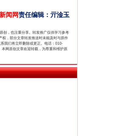
新闻网
责任编辑
：
亓淦玉
重原创，也注重分享。转发推广仅供学习参考
产权，部分文章转发推送时未能及时与原作
新中国诞生的见证
联系我们将立即删除或更正。电话：010-
2 1号。本网原创文章欢迎转载，为尊重和维护原
千亩耕地变“别墅”