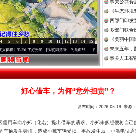
事关公共资
《生态环境
读
四部门印发
多部门联合
《美丽中国
4
5
6
7
8
9
10
11
12
13
14
15
未来五年，
宝塔山下好光景..
·[视频]
因党而生 为党而战——百年“纪”事⑧加强纪律..
·[视频]
牢记初
事关人工智
好心借车，为何“意外担责”？
发布时间：2026-05-19 来源
因需用车向小郑（化名）提出借车的请求。小郑未多想便将自己
的车辆发生碰撞，造成小戴车辆受损。事故发生后，小潘电话通