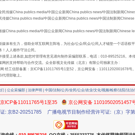
"炒鞋教程"里的骗局
a publics media/中国公众新闻China publics news/中国法制新闻Chinese
 publics media/中国公众新闻China publics news/中国法制新闻Chinese 
publics media/中国公众新闻China publics news/中国法制新闻Chinese l
媒体有生力，借助全球互联网主阵地，为社会/公众/民众/公民人才铺垫一个话语权平
务！人人都作守法公民。
接受上述条款,如您对管理有意见请向制作采编部联系，电话：010-89525216。
媒网的支持帮助与合作交流。众全影视文化传媒（北京）有限公司独家主办 :
网 经工信部备案：京ICP备11011765号1至52，京公网安备：11011202001678号
部/代理部敬上。
珠宝鉴定乱象
我们
|
公众采编部
|
法律声明
| 中国/法制/公共/全民/公众/农业/文化/视频/检察/法院/法治
京ICP备11011765号1至35
京公网安备 11010502051457
证: 京B2-20251785
广播电视节目制作经营许可证:（京）字第3
咨询专线：
010-89525216
QQ在线：3555333776 本传媒网律师团