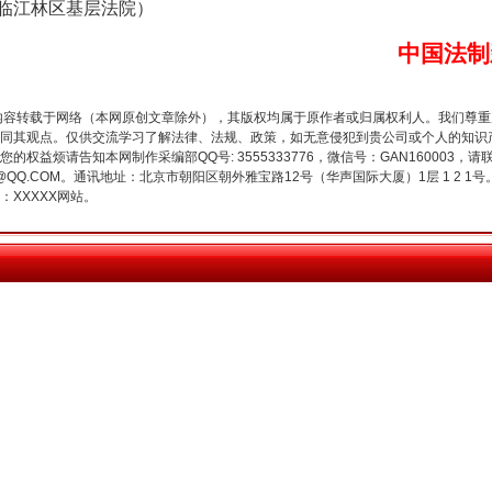
江林区基层法院）
中国法制
内容转载于网络（本网原创文章除外），其版权均属于原作者或归属权利人。我们尊
同其观点。仅供交流学习了解法律、法规、政策，如无意侵犯到贵公司或个人的知识
今年投资意愿榜揭晓
权益烦请告知本网制作采编部QQ号: 3555333776，微信号：GAN160003，请
3776@QQ.COM。通讯地址：北京市朝阳区朝外雅宝路12号（华声国际大厦）1层 1 
XXXXX网站。
魏明亮严重违纪违法案透视