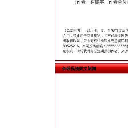
（作者：崔鹏宇 作者单位临
【免责声明】：以上图、文、音/视频文章
之用，禁止用于商业用途，并不代表本网赞
者取得联系，若来源标注错误或无意侵犯到您的
在谋一域中谋全局
89525216。本网投稿邮箱：355533
创权利，请转载时务必注明原创作者、来源：
全球视频图文新闻
习近平的博鳌关键词