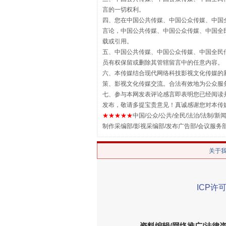
言的一切权利。
揭批美国五大"原罪"
四、您在中国公共传媒、中国公众传媒、中国全民传媒Chin
言论，中国公共传媒、中国公众传媒、中国全民传媒China
载或引用。
五、中国公共传媒、中国公众传媒、中国全民传媒China 
员有权保留或删除其管辖留言中的任意内容。
六、本传媒结合现代网络科技影视文化传媒的新
策、影视文化传媒交流。合法有效地为公众服
七、参与本网发表评论感言即表明您已经阅读并
发布，敬请多提宝贵意见！真诚感谢您对本传
★★★★★
中国/公众/公共/全民/法治/法制/新闻
制作采编部/影视采编部/发布广告部/会议服务
关于
解纷+调解+退费，一次搞定
ICP许可
资料编辑/网络推广/法律