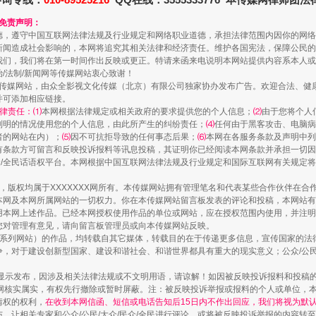
和免责声明：
德，遵守中国互联网法律法规及行业规定和网络职业道德，承担法律范围内因你的网络
新闻造成社会影响的，本网将追究其相关法律和经济责任。维护各国宪法，保障公民的
我们，我们将在第一时间作出反映或更正。特请来函来电说明本网站提供内容系本人或
治/法制/新闻网等传媒网站衷心致谢！
新闻网等传媒网站，由众全影视文化传媒（北京）有限公司独家协办发布广告。欢迎合法、
走近一线检察官
并可添加相应链接。
律责任：⑴
本网根据法律规定或相关政府的要求提供您的个人信息；
⑵
由于您将个人
列明的情况使用您的个人信息，由此所产生的纠纷责任；
⑷
任何由于黑客攻击、电脑病
者的网站在内）；
⑸
因不可抗拒导致的任何事态后果；
⑹
本网在各服务条款及声明中列
有条款方可留言和反映投诉报料等讯息投稿，其证明你已经阅读本网条款并承担一切因
民众/全民话语权平台。本网根据中国互联网法律法规及行业规定和国际互联网有关规定
作品，版权均属于XXXXXXX网所有。本传媒网站拥有管理笔名和代表某些合作伙伴在
本网及本网所属网站的一切权力。你在本传媒网站留言板发表的评论和投稿，本网站有
本网上述作品。已经本网授权使用作品的单位或网站，应在授权范围内使用，并注明“来
您对管理有意见，请向留言板管理员或向本传媒网站反映。
本传媒系列网站）的作品，均转载自其它媒体，转载目的在于传递更多信息，宣传国家的
，对于建设创新型国家、建设和谐社会、和谐世界都具有重大的现实意义；公众/公民/
藏房
除了知识还要"留白"
显示发布，因涉及相关法律法规或不文明用语，请谅解！如因被反映投诉报料和投稿
网核实属实，有权先行撤除或暂时屏蔽。注：被反映投诉举报或报料的个人或单位，
情权的权利，
在收到本网信函、短信或电话告知后15日内不作出回应，我们将视为默
，让相关专家和公众/公民/大众/民众/全民进行评论，或将被反映投诉举报的内容转