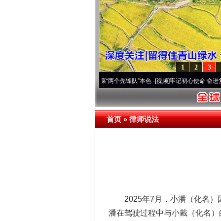
1
2
3
深刻改变雪域高原..
·[视频]
永葆“两个先锋队”本色
·[视频]
牢记初心使命 奋进复兴征程丨
首页
»
律师说法
2025年7月，小潘（化名）
潘在驾驶过程中与小戴（化名）