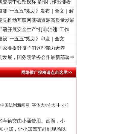
源交易中心招投标 多部门作出部署
监测“十五五”规划》发布｜全文｜解
意见推动互联网基础资源高质量发展
部署开展安全生产“打非治违”工作
建设“十五五”规划》印发｜全文
国家要提升孩子们这些能力素养
心使命 奋进复兴征程丨“转折之城”激荡..
·[视频]
牢记初心使命 奋进复兴征程丨红船起航处
能发展，国务院常务会作最新部署⇒
网络推广投稿请点击这里>>
：
中国法制新闻网
字体大小[
大
中
小
]
的车辆交由小潘使用。然而，小
知小郑，让小郑驾车赶到现场以